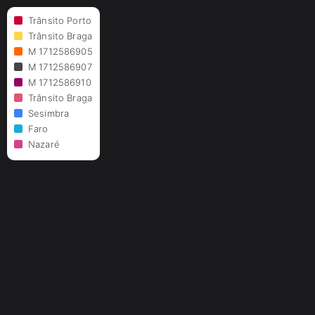
Trânsito Porto
Trânsito Braga
M 1712586905
M 1712586907
M 1712586910
Trânsito Braga
Sesimbra
Faro
Nazaré